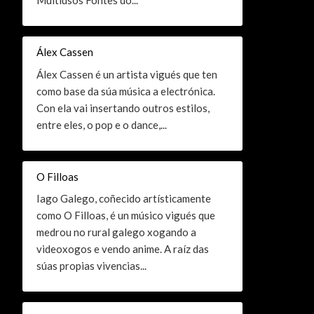
Multiusos Fontes do...
Álex Cassen
Álex Cassen é un artista vigués que ten
como base da súa música a electrónica.
Con ela vai insertando outros estilos,
entre eles, o pop e o dance,...
O Filloas
Iago Galego, coñecido artísticamente
como O Filloas, é un músico vigués que
medrou no rural galego xogando a
videoxogos e vendo anime. A raíz das
súas propias vivencias...