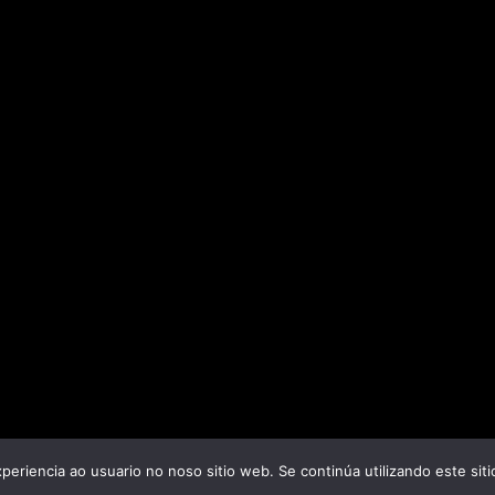
periencia ao usuario no noso sitio web. Se continúa utilizando este si
©2026 Metralla Sonora
| Powered by
SuperbThemes