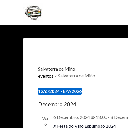
Skip
to
content
Salvaterra de Miño
Salvaterra de Miño
eventos
eventos
12/6/2024
 - 
8/9/2026
Select
Decembro 2024
date.
6 Decembro, 2024 @ 18:00
-
8 Decem
Ven
6
X Festa do Viño Espumoso 2024