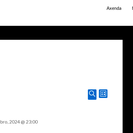
Axenda
Navegación
Navegación
List
de
Procurar
de
vistas
busca
de
bro, 2024 @ 23:00
e
Evento