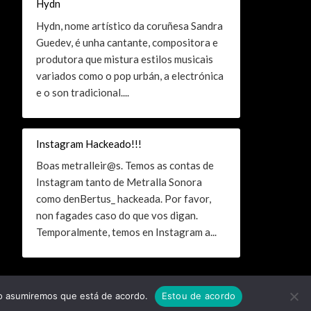
Hydn
Hydn, nome artístico da coruñesa Sandra
Guedev, é unha cantante, compositora e
produtora que mistura estilos musicais
variados como o pop urbán, a electrónica
e o son tradicional....
Instagram Hackeado!!!
Boas metralleir@s. Temos as contas de
Instagram tanto de Metralla Sonora
como denBertus_ hackeada. Por favor,
non fagades caso do que vos digan.
Temporalmente, temos en Instagram a...
tio asumiremos que está de acordo.
Estou de acordo