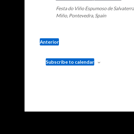
Festa do Viño Espumoso de Salvaterr
Miño, Pontevedra, Spain
Anterior
eventos
Subscribe to calendar