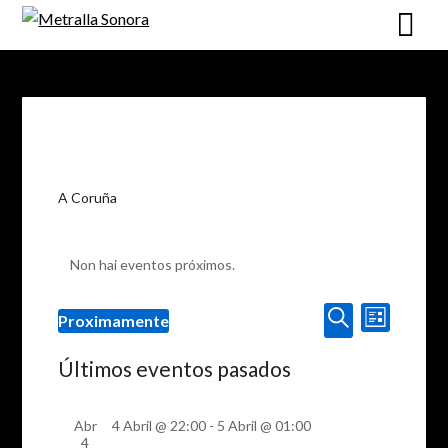
Skip
to
content
A Coruña
Non hai eventos próximos.
Navegaci
Navegación
Proximamente
List
de
de
Select
Procurar
vistas
date.
Últimos eventos pasados
busca
de
e
Evento
Abr
4 Abril @ 22:00
-
5 Abril @ 01:00
vistas
4