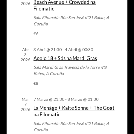
Beach Avenue + Crowded na
de
2026
Filomatic
eventos
Sala Filomatic
Rúa San José nº21 Baixo, A
Coruña
€6
Abr
3 Abril @ 21:30
-
4 Abril @ 00:30
3
Apolo 18 + Sós na Mardi Gras
2026
Sala Mardi Gras
Travesía de la Torre nº8
Baixo, A Coruña
€8
Mar
7 Marzo @ 21:30
-
8 Marzo @ 01:30
7
La Menäge + Kalte Sonne + The Goat
2026
na Filomatic
Sala Filomatic
Rúa San José nº21 Baixo, A
Coruña