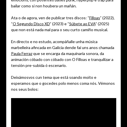
bailar como si non houbera un mañán.
Ata o de agora, ven de publicar tres discos: “
Filloas
” (2022),
“
O Segundo Disco XD
” (2023) e “
Súbete ao EVA
” (2025)
que non está nada mal para o seu curto camiño musical.
En directo e no estudo, acompáñalle unha música
marbelleira afincada en Galicia dende fai uns anos chamada
Paula Ferraz
que se encarga da maquinaria sonora, da
animación cóbado con cóbado con O Filloas e tranquilizar a
tensión pre-subida ó escenario.
Deixámosvos cun tema que está soando moito e
esperamos que o gocedes polo menos coma nós. Vémonos
nos seus bolos: