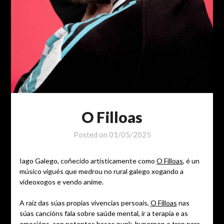
O Filloas
Posted on
01/05/2025
Iago Galego, coñecido artísticamente como
O Filloas
, é un
músico vigués que medrou no rural galego xogando a
videoxogos e vendo anime.
A raíz das súas propias vivencias persoais,
O Filloas
nas
súas cancións fala sobre saúde mental, ir a terapia e as
emocións, con potentes bases punk, hyperpop e trap para