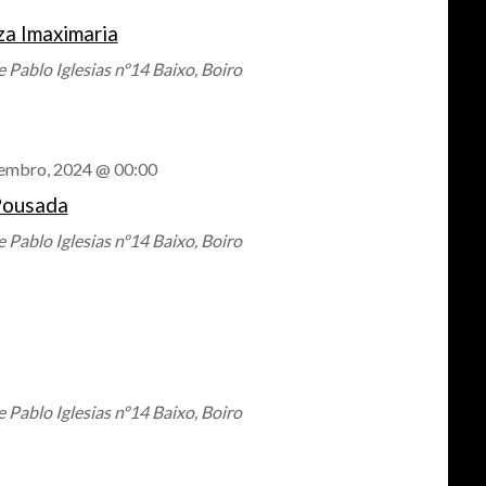
vistas
za Imaximaria
de
 Pablo Iglesias nº14 Baixo, Boiro
eventos
embro, 2024 @ 00:00
Pousada
 Pablo Iglesias nº14 Baixo, Boiro
 Pablo Iglesias nº14 Baixo, Boiro