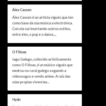
Álex Cassen
Álex Cassen é un artista vigués que ten
como base da súa música a electrónica.
Con ela vai insertando outros estilos,
entre eles, o pop e o dance,...
O Filloas
Iago Galego, coñecido artísticamente
como O Filloas, é un músico vigués que
medrou no rural galego xogando a
videoxogos e vendo anime. A raíz das
súas propias vivencias...
Hydn