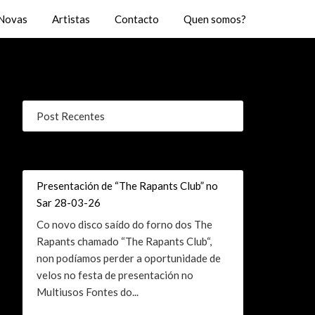
Novas
Artistas
Contacto
Quen somos?
Post Recentes
Presentación de “The Rapants Club” no
Sar 28-03-26
Co novo disco saído do forno dos The
Rapants chamado “The Rapants Club“,
non podíamos perder a oportunidade de
velos no festa de presentación no
Multiusos Fontes do...