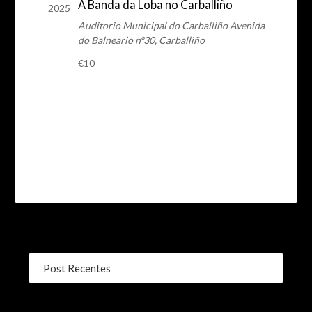
A Banda da Loba no Carballiño
de
2025
Auditorio Municipal do Carballiño
Avenida
eventos
do Balneario nº30, Carballiño
€10
Post Recentes