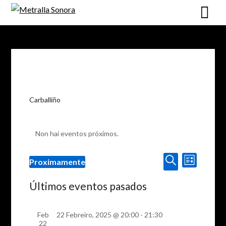
Skip
to
content
Carballiño
Non hai eventos próximos.
Navegaci
Navegación
Proximamente
List
de
de
Select
Procurar
vistas
date.
Últimos eventos pasados
busca
de
e
Evento
Feb
22 Febreiro, 2025 @ 20:00
-
21:30
vistas
22