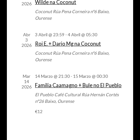
Wilde na Coconut
de
2026
Coconut
Rúa Pena Corneira nº6 Baixo,
eventos
Ourense
Abr
3 Abril @ 23:59
-
4 Abril @ 05:30
3
Roi E. + Dario Mg na Coconut
2026
Coconut
Rúa Pena Corneira nº6 Baixo,
Ourense
Mar
14 Marzo @ 21:30
-
15 Marzo @ 00:30
14
Familia Caamagno + Bule no El Pueblo
2026
El Pueblo Café Cultural
Rúa Hernán Cortés
nº26 Baixo, Ourense
€12