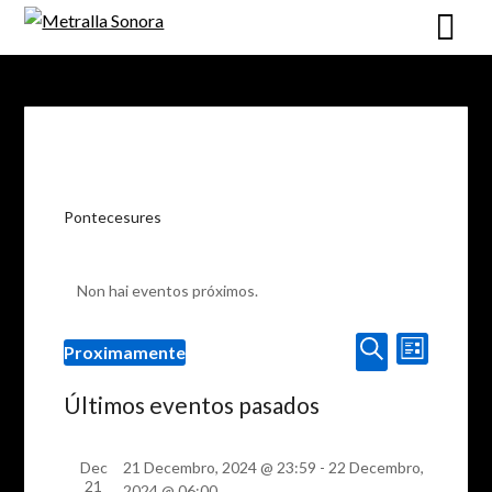
Skip
to
content
Pontecesures
Non hai eventos próximos.
Navegaci
Navegación
Proximamente
List
de
de
Select
Procurar
vistas
date.
Últimos eventos pasados
busca
de
e
Evento
Dec
21 Decembro, 2024 @ 23:59
-
22 Decembro,
vistas
21
2024 @ 06:00