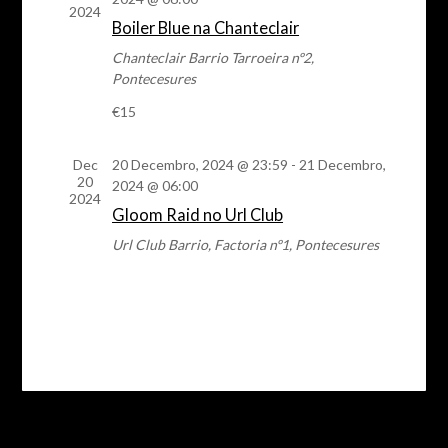
de
2024
Boiler Blue na Chanteclair
eventos
Chanteclair
Barrio Tarroeira nº2,
Pontecesures
€15
Dec
20 Decembro, 2024 @ 23:59
-
21 Decembro,
20
2024 @ 06:00
2024
Gloom Raid no Url Club
Url Club
Barrio, Factoria nº1, Pontecesures