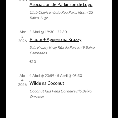
de
Asociación de Parkinson de Lugo
eventos
Club Clavicembalo
Rúa Paxariños nº23
Baixo, Lugo
Abr
5 Abril @ 19:30
-
22:30
5
Pladür + Agujero na Krazzy
2026
Sala Krazzy Kray
Rúa da Parra nº9 Baixo,
Cambados
€10
Abr
4 Abril @ 23:59
-
5 Abril @ 05:30
4
Wilde na Coconut
2026
Coconut
Rúa Pena Corneira nº6 Baixo,
Ourense