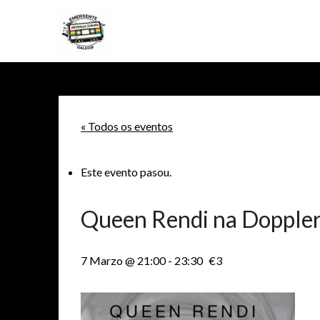
Skip
to
content
« Todos os eventos
Este evento pasou.
Queen Rendi na Dopple
7 Marzo @ 21:00
-
23:30
€3