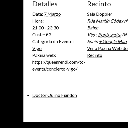
Detalles
Recinto
Data:
7 Marzo
Sala Doppler
Hora:
Rúa Martín Códax n
21:00 - 23:30
Baixo
Custe:
€3
Vigo
,
Pontevedra
36
Categoría do Evento:
Spain
+ Google Map
Vigo
Ver a Páxina Web do
Páxina web:
Recinto
https://queenrendi.com/tc-
events/concierto-vigo/
Doctor Oui no Fiandón