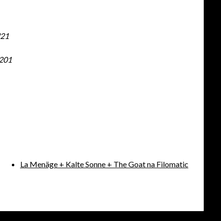
º21
201
La Menäge + Kalte Sonne + The Goat na Filomatic