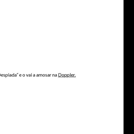
Despiada” e o vai a amosar na
Doppler.