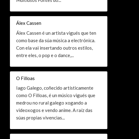
Multiusos Fontes do...
Álex Cassen
Álex Cassen é un artista vigués que ten
como base da súa música a electrónica.
Con ela vai insertando outros estilos,
entre eles, o pop e o dance,...
O Filloas
Iago Galego, coñecido artísticamente
como O Filloas, é un músico vigués que
medrou no rural galego xogando a
videoxogos e vendo anime. A raíz das
súas propias vivencias...